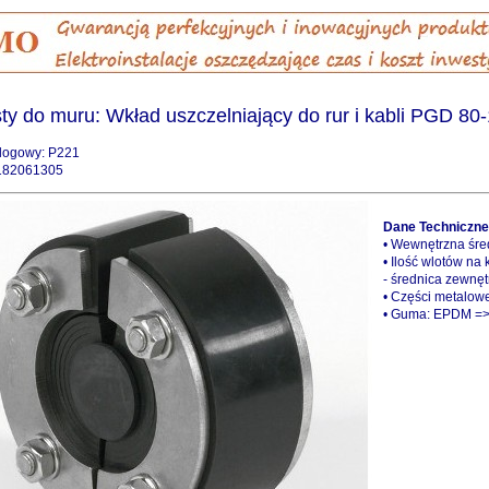
ty do muru: Wkład uszczelniający do rur i kabli PGD 80-
logowy: P221
182061305
Dane Techniczne
• Wewnętrzna śre
• Ilość wlotów na 
- średnica zewnęt
• Części metalowe
• Guma: EPDM =