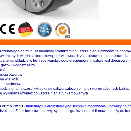
zczelniające do muru są idealnym produktem do uszczelnienia otworów na doprow
wierconych wiertnicą koronkową jak i w otworach z zastosowaniem rur prowadząc
ładanemu wkładzie w technice warstwowo-pierścieniowej możliwe jest dopasowanie 
e gazo- i wodoszczelny
ntaż
rancja otworów
wa wielkości
alne zastosowanie
 podzielona na części wkładka umożliwia założenie na już wprowadzonych kablach
ie wykonana również do uszczelniania rur karbowanych
23 Primo GmbH
-
materiały elektroinstalacyjne, technika mocowania i inowacyjne pr
rzeżone. Znaki towarowe, nazwy, symbole i graficzne znaki firmowe należą do ich 