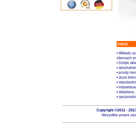
Zalety
• Wkłady us
otworach wy
• Dzięki sk
• absolutni
• prosty mo
• duża tole
• standardo
• indywidu
• składana,
• opcjonaln
Copyright ©2011 - 20
Wszystkie prawa zast