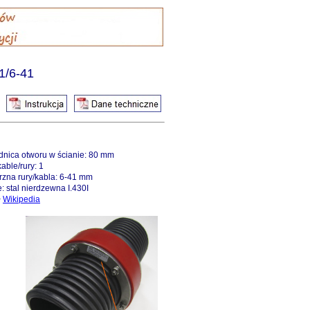
1/6-41
dnica otworu w ścianie: 80 mm
kable/rury: 1
rzna rury/kabla: 6-41 mm
: stal nierdzewna I.430I
>
Wikipedia