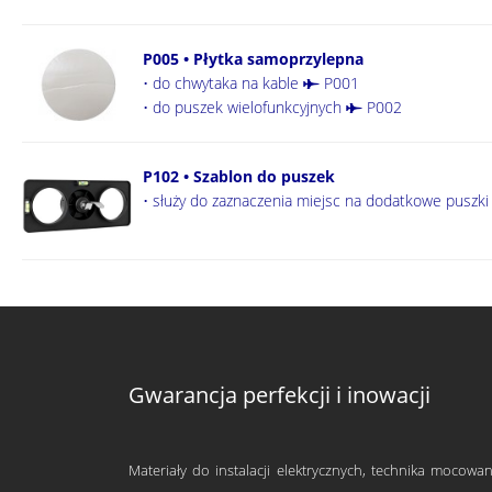
P005 • Płytka samoprzylepna
• do chwytaka na kable
P001
• do puszek wielofunkcyjnych
P002
P102 • Szablon do puszek
• służy do zaznaczenia miejsc na dodatkowe puszki
Gwarancja perfekcji i inowacji
Materiały do instalacji elektrycznych, technika mocowan