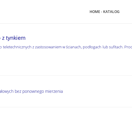
HOME - KATALOG
o z tynkiem
lub teletechnicznych z zastosowaniem w ścianach, podłogach lub sufitach. Pro
ziałowych bez ponownego mierzenia