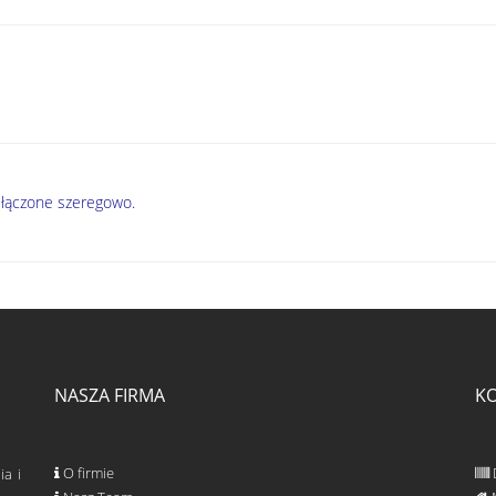
 łączone szeregowo.
NASZA FIRMA
K
O firmie
ia i