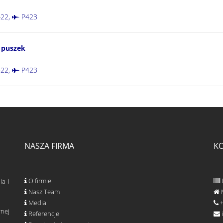
22
,
P423
 puszek
22
,
P423
NASZA FIRMA
K
O firmie
ia i
Nasz Team
M
Media
+
nej
Referencje