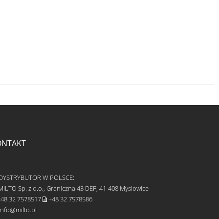
ONTAKT
DYSTRYBUTOR W POLSCE:
ILTO Sp. z o.o., Graniczna 43 DEF, 41-408 Myslowice
48 32 7578517
+48 32 7578586
info@milto.pl