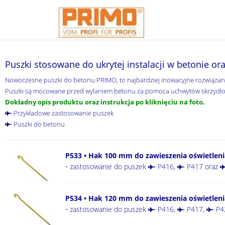
Puszki stosowane do ukrytej instalacji w betonie o
Nowoczesne puszki do betonu PRIMO, to najbardziej inowacyjne rozwiązanie
Puszki są mocowane przed wylaniem betonu za pomoca uchwytów skrzydłow
Dokładny opis produktu oraz instrukcja po kliknięciu na foto.
Przykładowe zastosowanie puszek
Puszki do betonu
P533 • Hak 100 mm do zawieszenia oświetleni
• zastosowanie do puszek
P416
,
P417
oraz
P534 • Hak 120 mm do zawieszenia oświetleni
• zastosowanie do puszek
P416
,
P417
,
P4