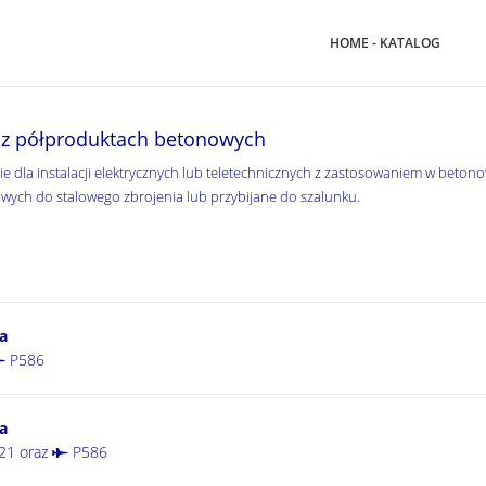
HOME - KATALOG
raz półproduktach betonowych
 dla instalacji elektrycznych lub teletechnicznych z zastosowaniem w betono
ych do stalowego zbrojenia lub przybijane do szalunku.
a
P586
a
21
oraz
P586