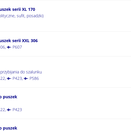
szek serii XL 170
ityczne, sufit, posadzki)
szek serii XXL 306
06
,
P607
przybijania do szalunku
22
,
P423
,
P586
o puszek
22
,
P423
o puszek