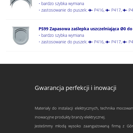
• bardzo szybka wymiana
• zastosowanie do puszek:
P416
,
P417
,
P4
P599 Zapasowa zaślepka uszczelniająca Ø0 do
• bardzo szybka wymiana
• zastosowanie do puszek:
P416
,
P417
,
P4
Gwarancja perfekcji i inowacji
Materiały do instalacji elektrycznych, technika mocowan
inowacyjne produkty branży elektrycznej.
Jesteśmmy młodą wysoko zaangażowaną firmą z Gór