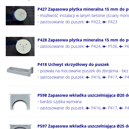
P427 Zapasowa płytka mineralna 15 mm do pu
• możliwość instalacji w lanym betonie (ściany monol
• zastosowanie do puszek:
P422
,
P423
P428 Zapasowa płytka mineralna 15 mm do pu
• zastosowanie do puszek:
P424
,
P536
,
P6
P418 Uchwyt skrzydłowy do puszek
• pozwala na mocowanie puszek do zbrojenia - bez 
• zastosowanie do puszek:
P416
,
P417
,
P4
P598 Zapasowa wkładka uszczelniająca Ø20 d
• bardzo szybka wymiana
• zastosowanie do puszek:
P416
,
P417
,
P4
P597 Zapasowa wkładka uszczelniająca Ø25 d