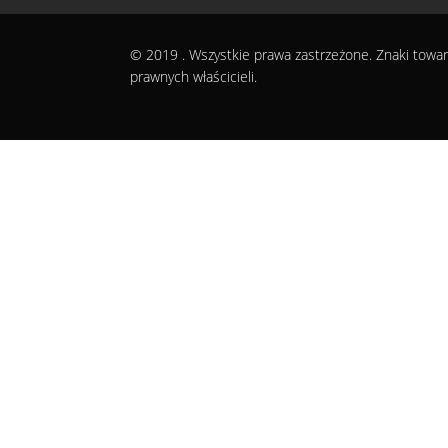
© 2019
. Wszystkie prawa zastrzeżone. Znaki towar
prawnych właścicieli.