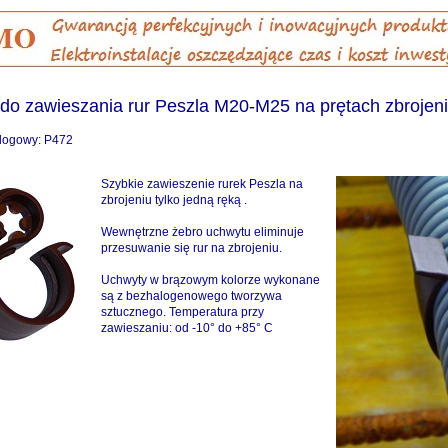
do zawieszania rur Peszla M20-M25 na prętach zbrojen
logowy: P472
Szybkie zawieszenie rurek Peszla na
zbrojeniu tylko jedną ręką .
Wewnętrzne żebro uchwytu eliminuje
przesuwanie się rur na zbrojeniu.
Uchwyty w brązowym kolorze wykonane
są z bezhalogenowego tworzywa
sztucznego. Temperatura przy
zawieszaniu: od -10° do +85° C