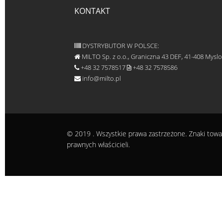
KONTAKT
DYSTRYBUTOR W POLSCE:
MILTO Sp. z o.o., Graniczna 43 DEF, 41-408 Mysl
+48 32 7578517
+48 32 7578586
info@milto.pl
© 2019
. Wszystkie prawa zastrzeżone. Znaki towa
prawnych właścicieli.