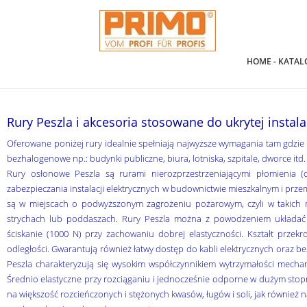
HOME - KATAL
Rury Peszla i akcesoria stosowane do ukrytej insta
Oferowane poniżej rury idealnie spełniają najwyższe wymagania tam gdzie
bezhalogenowe np.: budynki publiczne, biura, lotniska, szpitale, dworce itd.
Rury osłonowe Peszla są rurami nierozprzestrzeniającymi płomienia 
zabezpieczania instalacji elektrycznych w budownictwie mieszkalnym i pr
są w miejscach o podwyższonym zagrożeniu pożarowym, czyli w takich mi
strychach lub poddaszach. Rury Peszla można z powodzeniem układać 
ściskanie (1000 N) przy zachowaniu dobrej elastyczności. Kształt pr
odległości. Gwarantują również łatwy dostęp do kabli elektrycznych oraz b
Peszla charakteryzują się wysokim współczynnikiem wytrzymałości mecha
Średnio elastyczne przy rozciąganiu i jednocześnie odporne w dużym stopn
na większość rozcieńczonych i stężonych kwasów, ługów i soli, jak również n