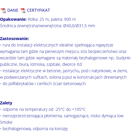
DANE
CERTYFIKAT
Opakowanie:
Rolka: 25 m, paleta: 900 m
Średnica zewnętrzna/wewnętrzna: Ø40,0/Ø31,5 mm
Zastosowanie:
• rura do instalacji elektrycznych idealnie spełniająca najwyższe
wymagania tam gdzie na pierwszym miejscu stoi bezpieczeństwo oraz
wszedzie tam gdzie wymagane są materiały bezhalogenowe np.: budynki
publiczne, biura, lotniska, szpitale, dworce itd.
• instalacje elektryczne w betonie, jastrychu, pod i natynkowe, w ziemi,
w podwieszanych sufitach, osłona p.poż w konstrukcjach drewnianych
• do półfabrykatów i cieńkich ścian betonowych
Zalety
• odporne na temperatury od -25°C do +105°C
• nierozprzestrzeniająca płomienia, samogasnące, nisko dymiąca low
Smoke
• bezhalogenowa, odporna na korozję