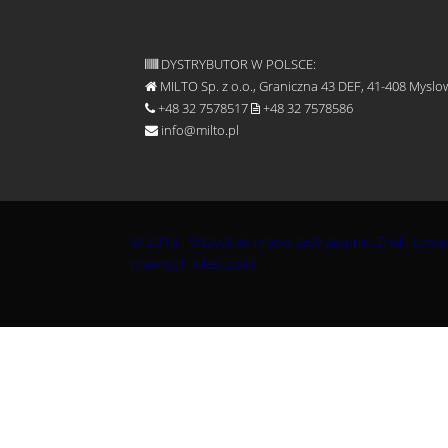
DYSTRYBUTOR W POLSCE:
MILTO Sp. z o.o., Graniczna 43 DEF, 41-408 Myslo
+48 32 7578517
+48 32 7578586
info@milto.pl
© 2018
. Wszystkie prawa zastrzeżone. Znaki towar
prawnych właścicieli.