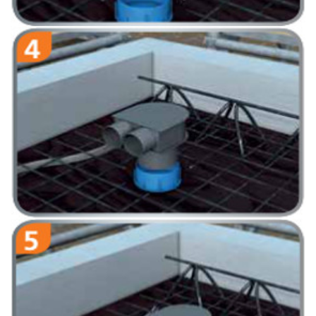
Przyciętą rurę wentylacyjną włożyć do tulei.
Podłączyć rury wentylacyjne.