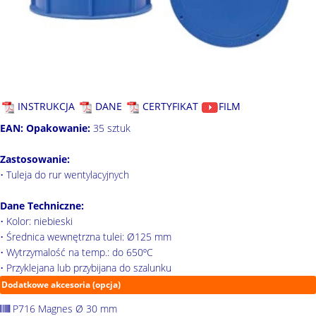
INSTRUKCJA
DANE
CERTYFIKAT
FILM
EAN:
Opakowanie:
35 sztuk
Zastosowanie:
• Tuleja do rur wentylacyjnych
Dane Techniczne:
• Kolor: niebieski
• Średnica wewnętrzna tulei: Ø125 mm
• Wytrzymalość na temp.: do 650ºC
• Przyklejana lub przybijana do szalunku
Dodatkowe akcesoria (opcja)
P716 Magnes Ø 30 mm