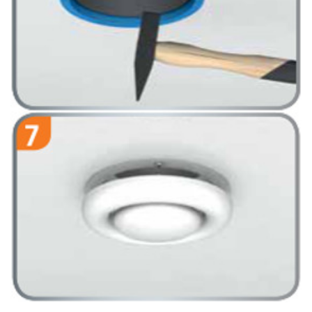
Standardowe wyloty wentylacyjne Ø 125 mm mogą być teraz
zamontowane.