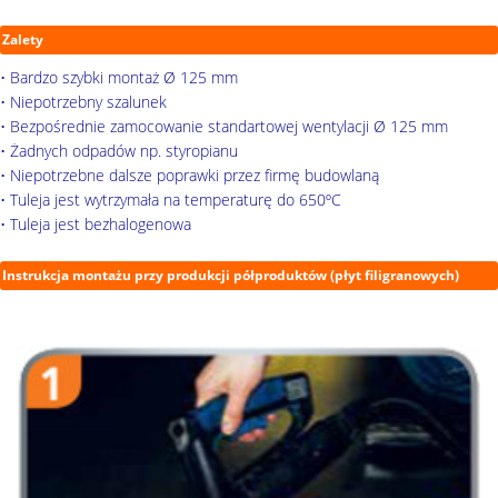
Zalety
• Bardzo szybki montaż Ø 125 mm
• Niepotrzebny szalunek
• Bezpośrednie zamocowanie standartowej wentylacji Ø 125 mm
• Żadnych odpadów np. styropianu
• Niepotrzebne dalsze poprawki przez firmę budowlaną
• Tuleja jest wytrzymała na temperaturę do 650ºC
• Tuleja jest bezhalogenowa
Instrukcja montażu przy produkcji półproduktów (płyt filigranowych)
Wariant 1: Przyklejenie pistoletem klejowym do stołu
montażowego.