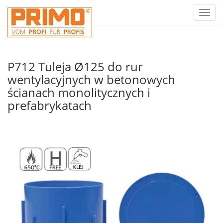
Toggl
naviga
P712 Tuleja Ø125 do rur
wentylacyjnych w betonowych
ścianach monolitycznych i
prefabrykatach