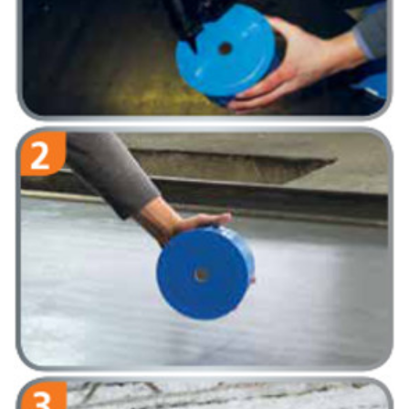
Wariant 2: Pozycjonowanie tulei P712M (z magnesem) na
stole montażowym Na budowie przybić do szalunku