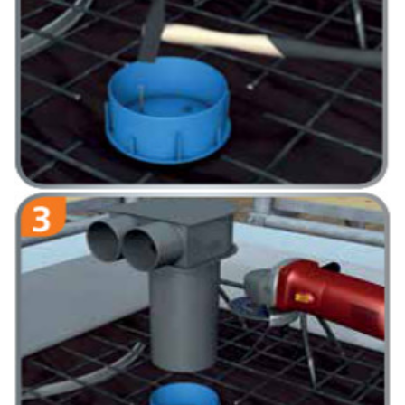
Tuleję wentylacyjną przybić gwoździami do szalunku.
Rurę wentylacyjną skrócić do pożądanej długości.