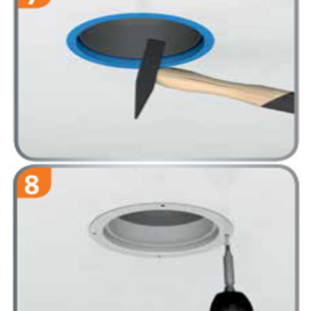
Wybić od dołu otwór w tulei.
Przykręcić śrubami pierścień adaptacyjny od strony wylotu
powietrza.