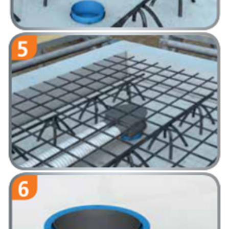
Podłączyć rury, ułożyć górne zbrojenie i zalać betonem.
Wybić młotkiem otwór w tulei od dołu